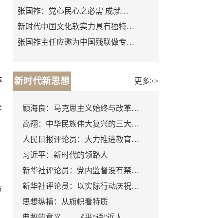
张国祚：党心民心之必需 成就…
新时代中国文化软实力具有独特…
张国祚主任应邀为中国残联做专…
。
体
新时代新思想
更多>>
处
顾海良：马克思主义始终与改革…
高翔：中华民族伟大复兴的三大…
人民日报评论员：大力推进教育…
习近平：新时代的领路人
新华社评论员：党内监督没有禁…
新华社评论员：以实际行动庆祝…
方
思想纵横：从旗帜看特质
典故的意义——《平“语”近人…