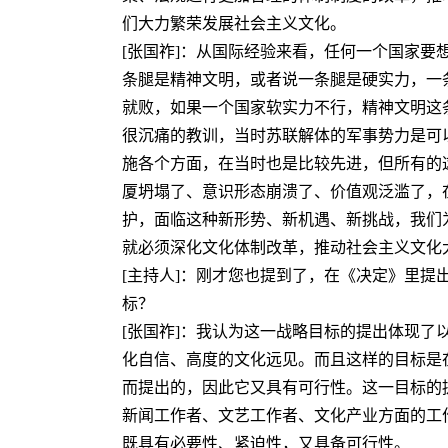
们大力繁荣发展社会主义文化。
[张国祚]：从国际经验来看，任何一个国家
条腿是精神文明，或者说一条腿是硬实力，一
就败，如果一个国家软实力不行，精神文明这
很沉痛的教训，当时苏联解体的军事势力是可
施各个方面，在当时也是比较先进，但所有的
厦坍塌了、意识形态崩溃了、价值观泛滥了，
护，面临这种新形势、新机遇、新挑战，我们
就必须深化文化体制改革，推动社会主义文化
[主持人]：刚才您也提到了，在《决定》里
标？
[张国祚]：我认为这一战略目标的提出体现
化自信、高度的文化远见。而且这样的目标是
而提出的，因此它又具有可行性。这一目标的
新闻工作者、文艺工作者、文化产业方面的工
既具有必要性、紧迫性，又具备可行性。