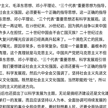
宁主义、毛泽东思想、邓小平理论、“三个代表”重要思想为指导
社会主义强国，必须要有一个正确的指导思想，这一正确的指导
东思想、邓小平理论、“三个代表”重要思想还有科学发展观。这
史一再证明，在19世纪末、20世纪初，因为鸦片战争以来中国
许多人在担忧，二十世纪中国会不会亡国灭族？二十世纪过去
大复兴的曙光应该说已经高高升起来了。一个濒危灭亡的民族，
的曙光，原因非常多，也非常复杂。但是一个最重要、最根本的
真理，这个真理就是马克思主义。中国共产党把马克思主义不但
泽东思想、邓小平理论、“三个代表”重要思想、科学发展观引领
。我们要想建设社会主义文化强国，必须还要有一个正确的指导
江、科学发展观，然后六中全会又强调了，坚持社会主义先进文
义文化强国。既然是社会主义文化强国，当然职能姓“社”，所以
别的主义的前进方向。
。最后也还提出了以科学发展为主题，无论是搞经济建设还是文化
单打一的发展，而且应该坚持以人为本、全面协调可持续发展的
党和国家的事业全局中思考，要时刻想着人民，还要全面协调可