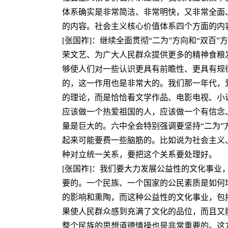
体系确实是非常简洁、非常明快，又非常全面
的内容。社会主义核心价值体系四个方面的内
[张国祚]：继续全面贯彻“二为”方向和“双百
荣文艺、为广大人民群众提供更多的精神食粮
够使人们对一些认识更具有前瞻性、更具有规
的，这一作用也是非常大的。我们那一年代，
的理论，而是恰恰看文学作品、电影电视、小
应该做一个热爱祖国的人，应该做一个有信念
量是巨大的。六中全会特别强调要坚持“二为”方
起来可能要费一些脑筋的。比如说为社会主义
种对立统一关系，要把这个关系要处理好。
[张国祚]：我们要大力发展公益性的文化事
要的。一个民族、一个国家的公民素质是如何
的影响和熏陶，而这种公益性的文化事业，包
果使人民群众感到充满了文化的品位，而且又
整个民族的思想道德情操也是非常重要的。这